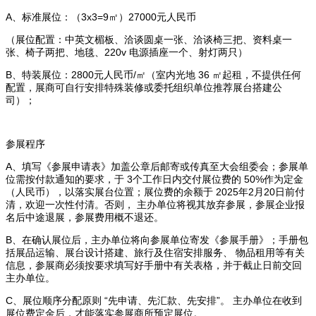
A、标准展位：（3x3=9㎡）27000元人民币
（展位配置：中英文楣板、洽谈圆桌一张、洽谈椅三把、资料桌一
张、椅子两把、地毯、220v 电源插座一个、射灯两只）
B、特装展位：2800元人民币/㎡（室内光地 36 ㎡起租，不提供任何
配置，展商可自行安排特殊装修或委托组织单位推荐展台搭建公
司）；
参展程序
A、填写《参展申请表》加盖公章后邮寄或传真至大会组委会；参展单
位需按付款通知的要求，于 3个工作日内交付展位费的 50%作为定金
（人民币），以落实展台位置；展位费的余额于 2025年2月20日前付
清，欢迎一次性付清。否则， 主办单位将视其放弃参展，参展企业报
名后中途退展，参展费用概不退还。
B、在确认展位后，主办单位将向参展单位寄发《参展手册》；手册包
括展品运输、展台设计搭建、旅行及住宿安排服务、 物品租用等有关
信息，参展商必须按要求填写好手册中有关表格，并于截止日前交回
主办单位。
C、展位顺序分配原则 “先申请、先汇款、先安排”。 主办单位在收到
展位费定金后，才能落实参展商所预定展位。