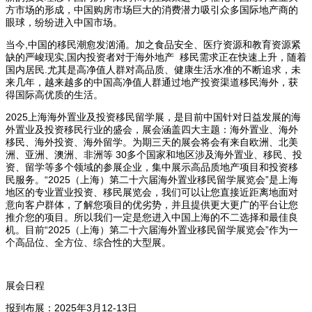
方市场的形成，中国购房市场巨大的消费潜力吸引众多国际地产商的
眼球，纷纷进入中国市场。
当今,中国的移民潮愈发汹涌。加之食品安全、医疗资源和教育资源紧
缺的严峻现实,国内投资者对于海外地产 移民需求正在快速上升，随着
国内居民.尤其是高净值人群对高品质、健康生活水准的不断追求，未
来几年，越来越多的中国高净值人群通过地产投资渠道移民海外，获
得国际高优质的生活。
2025上海海外置业及投资移民留学展，是目前中国针对日益发展的海
外置业及投资移民行业的盛会，展会涵盖四大主题：海外置业、海外
移民、海外投资、海外留学。为期三天的展会将会有来自欧洲、北美
洲、亚洲、澳洲、非洲等 30多个国家和地区涉及海外置业、移民、投
资、留学等多个领域的参展企业，集中展示高品质地产项目和投资移
民服务。“2025（上海）第二十六届海外置业移民留学展览会”是上海
地区的专业置业投资、移民展览会，我们可以让您直接近距离地面对
意向客户群体，了解您项目的优劣势，并且提供更大更广的平台让您
推介您的项目。所以我们一定是您进入中国上海的不二选择和最佳良
机。目前“2025（上海）第二十六届海外置业移民留学展览会”作为一
个高品位、全方位、综合性的大型展。
展会日程
报到布展：2025年3月12-13日